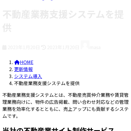
不動産業務支援システムを提
供
最
2023年1月20日
2023年1月20日
masa
終
更
HOME
新
更新情報
日
システム導入
時
不動産業務支援システムを提供
:
不動産業務支援システムとは、不動産売買仲介業務や賃貸管
理業務向けに、物件の広告掲載、問い合わせ対応などの管理
業務を効率化するとともに、売上アップにも貢献するシステ
ムです。
当社の不動産業サイト制作サービス