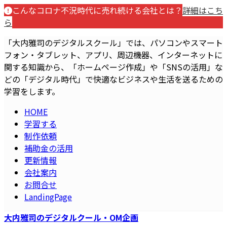
コ
ナ
こんなコロナ不況時代に売れ続ける会社とは？
詳細はこち
ン
ビ
ら
テ
ゲ
「大内雅司のデジタルスクール」では、パソコンやスマート
ン
ー
フォン・タブレット、アプリ、周辺機器、インターネットに
ツ
シ
関する知識から、「ホームページ作成」や「SNSの活用」な
へ
ョ
どの「デジタル時代」で快適なビジネスや生活を送るための
ス
ン
学習をします。
キ
に
ッ
移
HOME
プ
動
学習する
制作依頼
補助金の活用
更新情報
会社案内
お問合せ
LandingPage
大内雅司のデジタルクール・OM企画