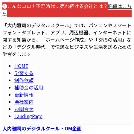
コ
ナ
こんなコロナ不況時代に売れ続ける会社とは？
詳細はこち
ン
ビ
ら
テ
ゲ
「大内雅司のデジタルスクール」では、パソコンやスマート
ン
ー
フォン・タブレット、アプリ、周辺機器、インターネットに
ツ
シ
関する知識から、「ホームページ作成」や「SNSの活用」な
へ
ョ
どの「デジタル時代」で快適なビジネスや生活を送るための
ス
ン
学習をします。
キ
に
ッ
移
HOME
プ
動
学習する
制作依頼
補助金の活用
更新情報
会社案内
お問合せ
LandingPage
大内雅司のデジタルクール・OM企画