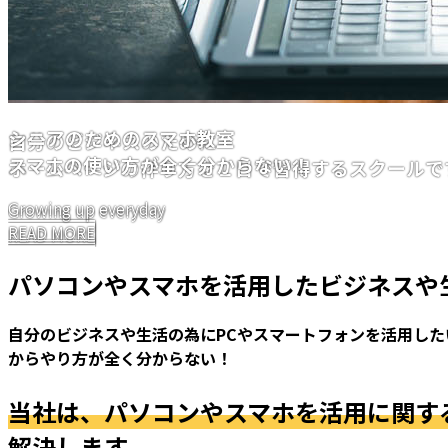
シニアのためのスマホ教室
自分のビジネスのために
スマホの使い方が全く分からない！
ホームページの作り方を１日で習得するスクールで
Growing up everyday
Growing up everyday
READ MORE
READ MORE
パソコンやスマホを活用したビジネスや
自分のビジネスや生活の為にPCやスマートフォンを活用し
からやり方が全く分からない！
当社は、パソコンやスマホを活用に関す
解決します。