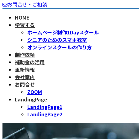
お問合せ・ご相談
HOME
学習する
ホームページ制作1Dayスクール
シニアのためのスマホ教室
オンラインスクールの作り方
制作依頼
補助金の活用
更新情報
会社案内
お問合せ
ZOOM
LandingPage
LandingPage1
LandingPage2