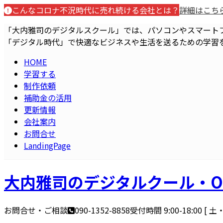
コ
ナ
こんなコロナ不況時代に売れ続ける会社とは？
詳細はこち
ン
ビ
「大内雅司のデジタルスクール」では、パソコンやスマート
テ
ゲ
「デジタル時代」で快適なビジネスや生活を送るための学習
ン
ー
ツ
シ
HOME
へ
ョ
学習する
ス
ン
制作依頼
キ
に
補助金の活用
ッ
移
更新情報
プ
動
会社案内
お問合せ
LandingPage
大内雅司のデジタルクール・O
お問合せ・ご相談
090-1352-8858
受付時間 9:00-18:00 [