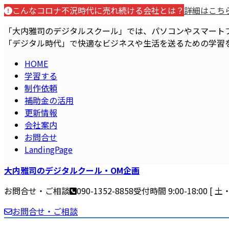
コ
ナ
こんなコロナ不況時代に売れ続ける会社とは？
詳細はこち
ン
ビ
「大内雅司のデジタルスクール」では、パソコンやスマート
テ
ゲ
「デジタル時代」で快適なビジネスや生活を送るための学習
ン
ー
ツ
シ
HOME
へ
ョ
学習する
ス
ン
制作依頼
キ
に
補助金の活用
ッ
移
更新情報
プ
動
会社案内
お問合せ
LandingPage
大内雅司のデジタルクール・OM企画
お問合せ・ご相談
090-1352-8858
受付時間 9:00-18:00 [
お問合せ・ご相談