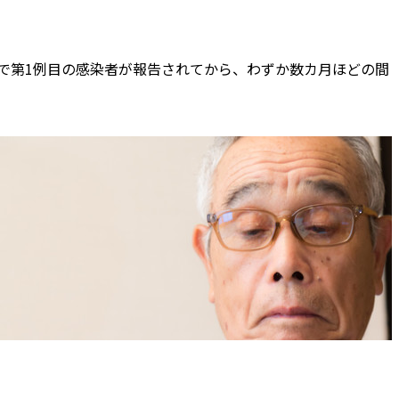
武漢市で第1例目の感染者が報告されてから、わずか数カ月ほどの間