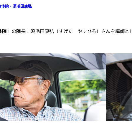
ぎ整体院・須毛田康弘
ぎ整体院」の院長：須毛田康弘（すげた やすひろ）さんを講師