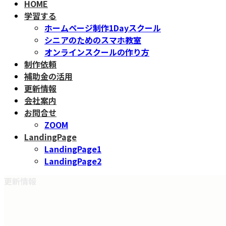
HOME
学習する
ホームページ制作1Dayスクール
シニアのためのスマホ教室
オンラインスクールの作り方
制作依頼
補助金の活用
更新情報
会社案内
お問合せ
ZOOM
LandingPage
LandingPage1
LandingPage2
更新情報