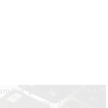
xam Vce 🍸 C_HRHPC_2411
for ▶ C_HRHPC_2411 ◀ for