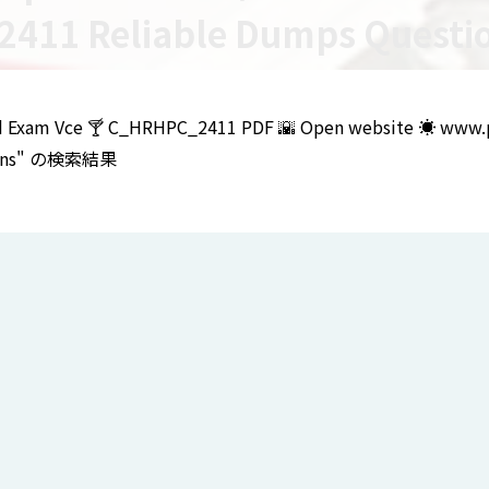
_2411 Reliable Dumps Que
Exam Vce 🍸 C_HRHPC_2411 PDF 🌇 Open website ☀ www.pdf
tions" の検索結果