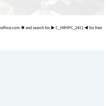
stions" の検索結果
vce.com ️☀️ and search for ▶ C_HRHPC_2411 ◀ for free