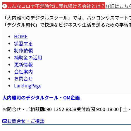
コ
ナ
こんなコロナ不況時代に売れ続ける会社とは？
詳細はこち
ン
ビ
「大内雅司のデジタルスクール」では、パソコンやスマート
テ
ゲ
「デジタル時代」で快適なビジネスや生活を送るための学習
ン
ー
ツ
シ
HOME
へ
ョ
学習する
ス
ン
制作依頼
キ
に
補助金の活用
ッ
移
更新情報
プ
動
会社案内
お問合せ
LandingPage
大内雅司のデジタルクール・OM企画
お問合せ・ご相談
090-1352-8858
受付時間 9:00-18:00 [
お問合せ・ご相談