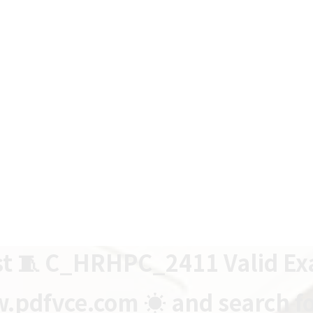
t 🧵 C_HRHPC_2411 Valid E
.pdfvce.com ️☀️ and search 