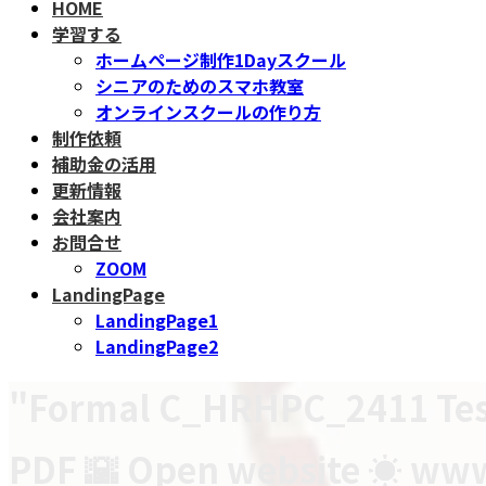
HOME
学習する
ホームページ制作1Dayスクール
シニアのためのスマホ教室
オンラインスクールの作り方
制作依頼
補助金の活用
更新情報
会社案内
お問合せ
ZOOM
LandingPage
LandingPage1
LandingPage2
"Formal C_HRHPC_2411 Tes
PDF 🌇 Open website ☀ www